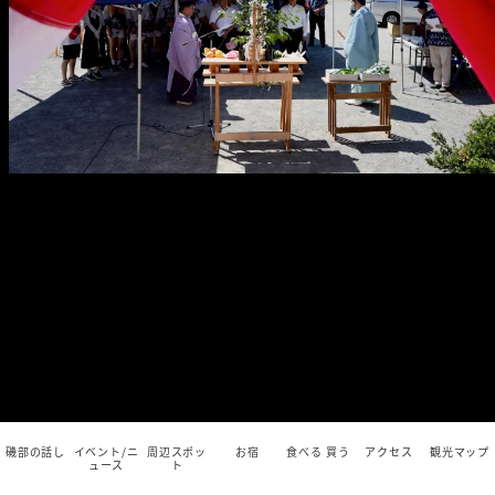
磯部の話し
イベント/ニ
周辺スポッ
お宿
食べる 買う
アクセス
観光マップ
ュース
ト