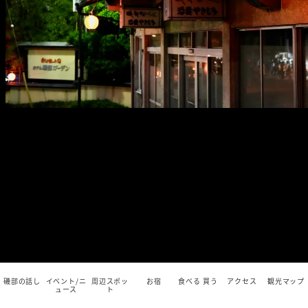
磯部の話し
イベント/ニ
周辺スポッ
お宿
食べる 買う
アクセス
観光マップ
ュース
ト