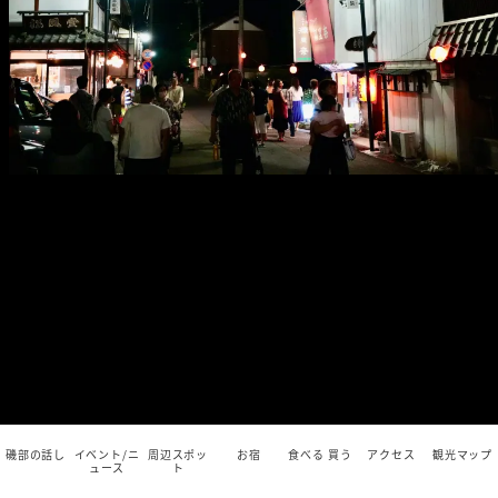
磯部の話し
イベント/ニ
周辺スポッ
お宿
食べる 買う
アクセス
観光マップ
ュース
ト