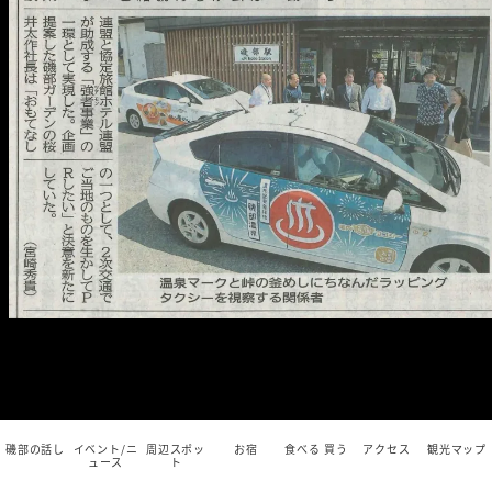
磯部の話し
イベント/ニ
周辺スポッ
お宿
食べる 買う
アクセス
観光マップ
ュース
ト