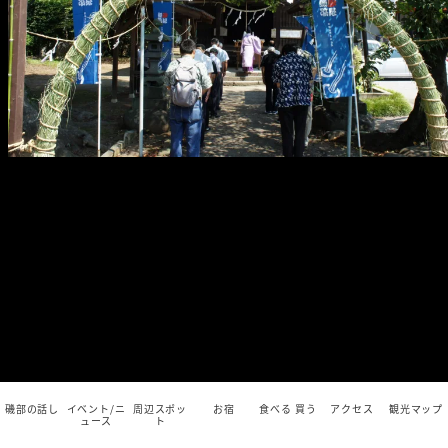
磯部の話し
イベント/ニ
周辺スポッ
お宿
食べる 買う
アクセス
観光マップ
ュース
ト