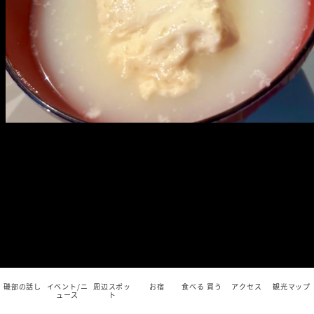
磯部の話し
イベント/ニ
周辺スポッ
お宿
食べる 買う
アクセス
観光マップ
ュース
ト