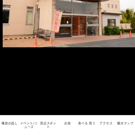
磯部の話し
イベント/ニ
周辺スポッ
お宿
食べる 買う
アクセス
観光マップ
ュース
ト