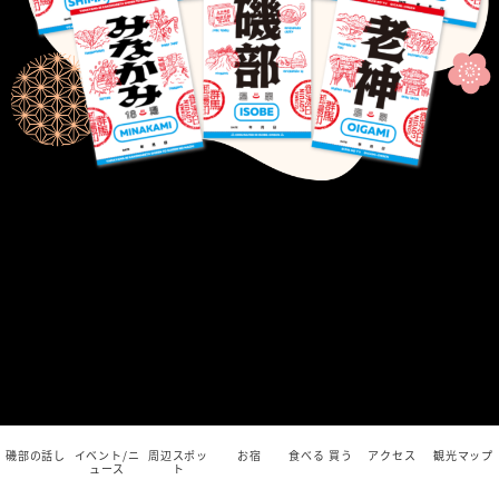
磯部の話し
イベント/ニ
周辺スポッ
お宿
食べる 買う
アクセス
観光マップ
ュース
ト