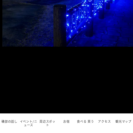
磯部の話し
イベント/ニ
周辺スポッ
お宿
食べる 買う
アクセス
観光マップ
ュース
ト