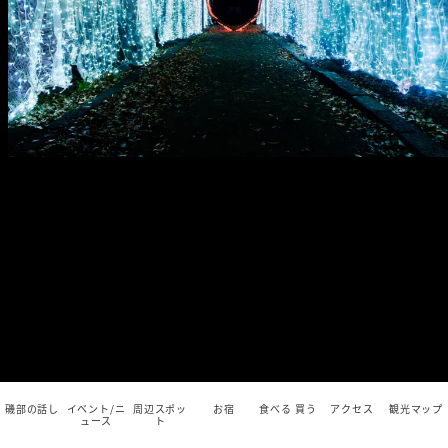
磯部の話し
イベント/ニ
周辺スポッ
お宿
食べる 買う
アクセス
観光マップ
ュース
ト