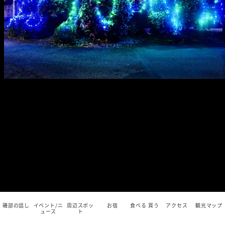
磯部の話し
イベント/ニ
周辺スポッ
お宿
食べる 買う
アクセス
観光マップ
ュース
ト