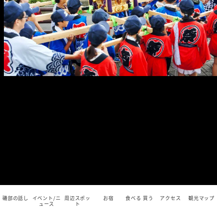
磯部の話し
イベント/ニ
周辺スポッ
お宿
食べる 買う
アクセス
観光マップ
ュース
ト