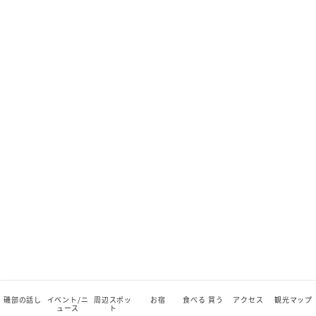
磯部の話し
イベント/ニ
周辺スポッ
お宿
食べる 買う
アクセス
観光マップ
ュース
ト