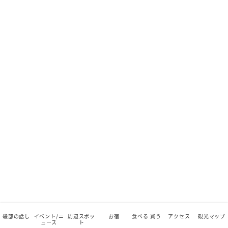
磯部の話し
イベント/ニ
周辺スポッ
お宿
食べる 買う
アクセス
観光マップ
ュース
ト