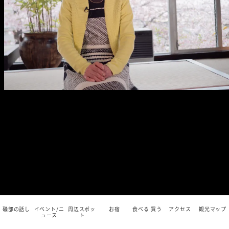
磯部の話し
イベント/ニ
周辺スポッ
お宿
食べる 買う
アクセス
観光マップ
ュース
ト