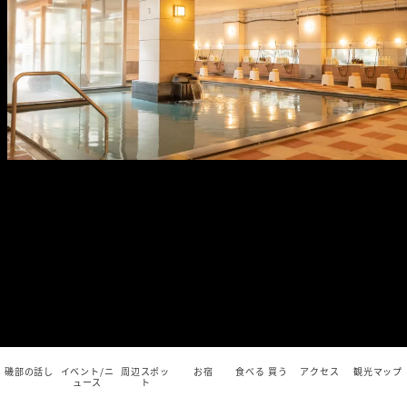
磯部の話し
イベント/ニ
周辺スポッ
お宿
食べる 買う
アクセス
観光マップ
ュース
ト