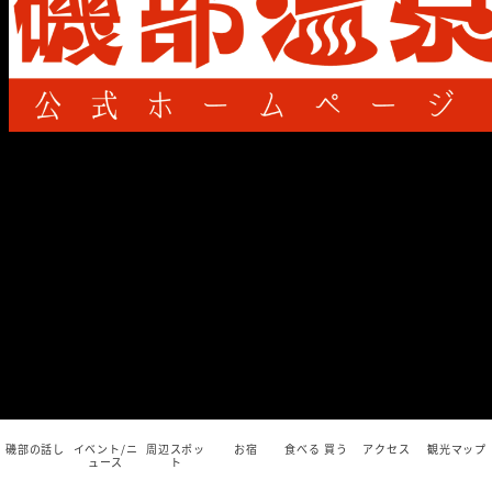
磯部の話し
イベント/ニ
周辺スポッ
お宿
食べる 買う
アクセス
観光マップ
ュース
ト