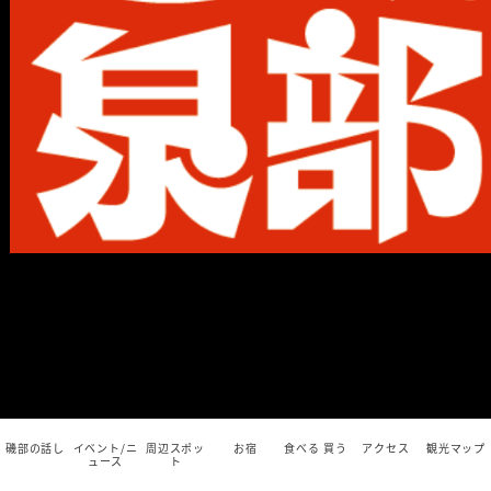
磯部の話し
イベント/ニ
周辺スポッ
お宿
食べる 買う
アクセス
観光マップ
ュース
ト