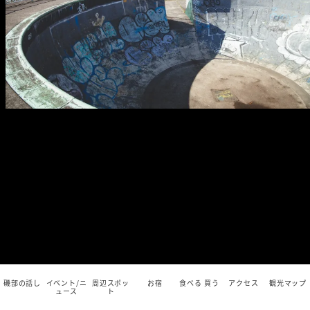
磯部の話し
イベント/ニ
周辺スポッ
お宿
食べる 買う
アクセス
観光マップ
ュース
ト