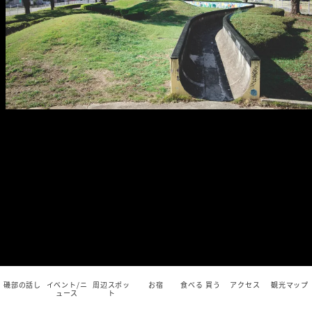
磯部の話し
イベント/ニ
周辺スポッ
お宿
食べる 買う
アクセス
観光マップ
ュース
ト