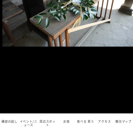
磯部の話し
イベント/ニ
周辺スポッ
お宿
食べる 買う
アクセス
観光マップ
ュース
ト