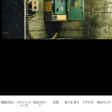
磯部の話し
イベント/ニ
周辺スポッ
お宿
食べる 買う
アクセス
観光マップ
ュース
ト