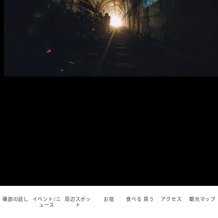
磯部の話し
イベント/ニ
周辺スポッ
お宿
食べる 買う
アクセス
観光マップ
ュース
ト