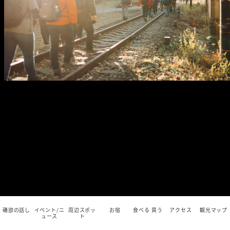
磯部の話し
イベント/ニ
周辺スポッ
お宿
食べる 買う
アクセス
観光マップ
ュース
ト