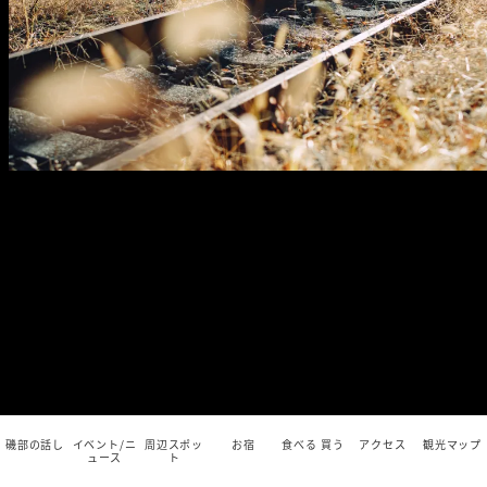
磯部の話し
イベント/ニ
周辺スポッ
お宿
食べる 買う
アクセス
観光マップ
ュース
ト