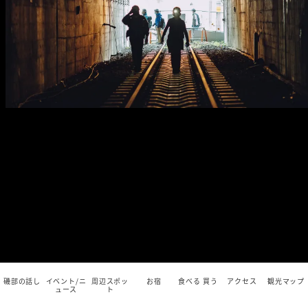
磯部の話し
イベント/ニ
周辺スポッ
お宿
食べる 買う
アクセス
観光マップ
ュース
ト