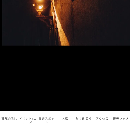
磯部の話し
イベント/ニ
周辺スポッ
お宿
食べる 買う
アクセス
観光マップ
ュース
ト