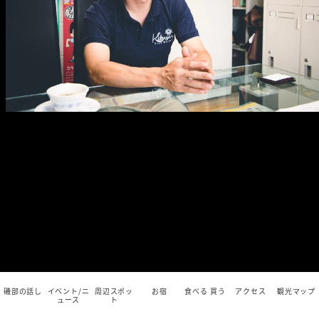
磯部の話し
イベント/ニ
周辺スポッ
お宿
食べる 買う
アクセス
観光マップ
ュース
ト