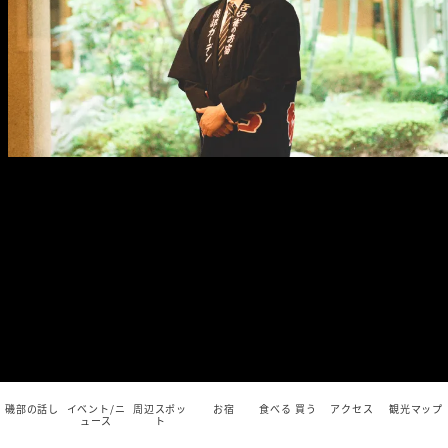
磯部の話し
イベント/ニ
周辺スポッ
お宿
食べる 買う
アクセス
観光マップ
ュース
ト