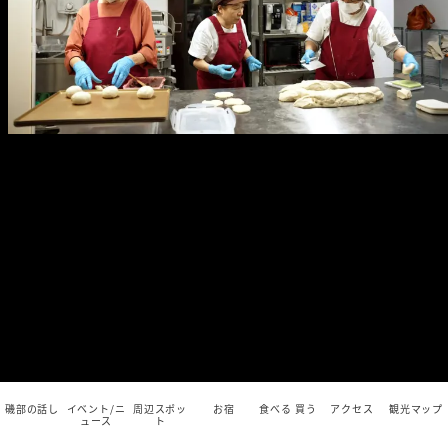
磯部の話し
イベント/ニ
周辺スポッ
お宿
食べる 買う
アクセス
観光マップ
ュース
ト