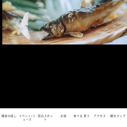
磯部の話し
イベント/ニ
周辺スポッ
お宿
食べる 買う
アクセス
観光マップ
ュース
ト