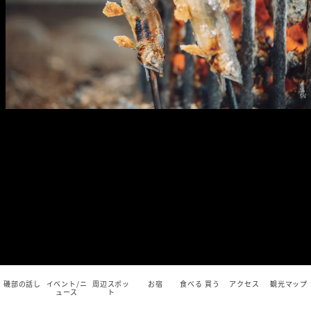
磯部の話し
イベント/ニ
周辺スポッ
お宿
食べる 買う
アクセス
観光マップ
ュース
ト