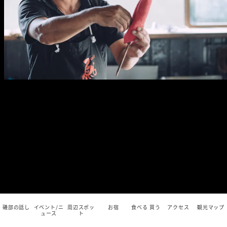
磯部の話し
イベント/ニ
周辺スポッ
お宿
食べる 買う
アクセス
観光マップ
ュース
ト