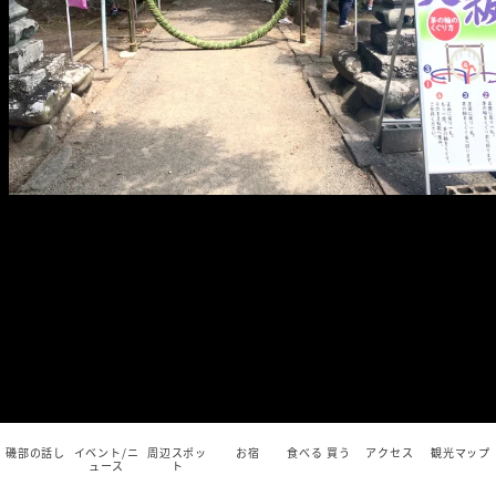
磯部の話し
イベント/ニ
周辺スポッ
お宿
食べる 買う
アクセス
観光マップ
ュース
ト