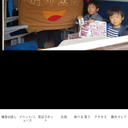
磯部の話し
イベント/ニ
周辺スポッ
お宿
食べる 買う
アクセス
観光マップ
ュース
ト