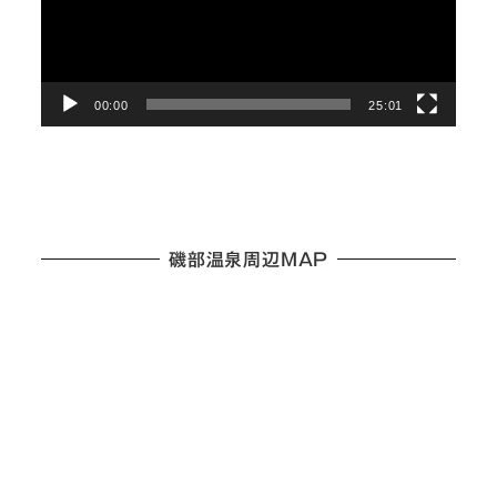
レ
ー
ヤ
ー
00:00
25:01
磯部温泉周辺MAP