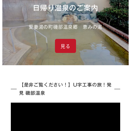
日帰り温泉のご案内
愛妻湯の町磯部温泉郷 恵みの湯
見る
【是非ご覧ください！】U字工事の旅！発
見 磯部温泉
動
画
プ