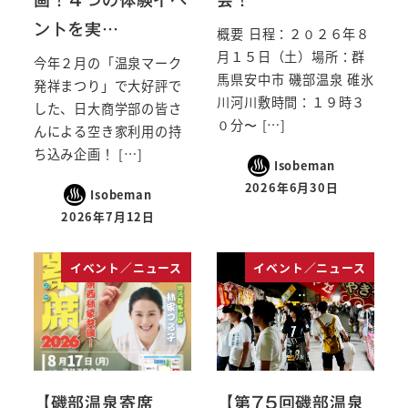
ントを実…
概要 日程：２０２６年８
月１５日（土）場所：群
今年２月の「温泉マーク
馬県安中市 磯部温泉 碓氷
発祥まつり」で大好評で
川河川敷時間：１９時３
した、日大商学部の皆さ
０分〜 […]
んによる空き家利用の持
ち込み企画！ […]
Isobeman
2026年6月30日
Isobeman
2026年7月12日
イベント／ニュース
イベント／ニュース
【磯部温泉寄席
【第75回磯部温泉