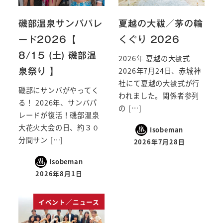
磯部温泉サンバパレ
夏越の大祓／茅の輪
ード2026【
くぐり 2026
8/15 (土) 磯部温
2026年 夏越の大祓式
2026年7月24日、赤城神
泉祭り 】
社にて夏越の大祓式が行
磯部にサンバがやってく
われました。関係者参列
る！ 2026年、サンバパ
の […]
レードが復活！磯部温泉
大花火大会の日、約３０
Isobeman
分間サン […]
2026年7月28日
Isobeman
2026年8月1日
イベント／ニュース