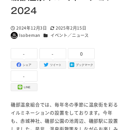
2024
2024年12月3日
2025年2月15日
投稿日
更新日
カテゴリー
Isobeman
イベント／ニュース
著
者
-
-
0
シェア
ツイート
ブックマーク
-
LINE
磯部温泉組合では、毎年冬の季節に温泉街を彩る
イルミネーションの設置をしております。今年
も、赤城神社、磯部公園の池周辺、磯部駅に設置
しました。是非、温泉街散策をしながらお楽しみ