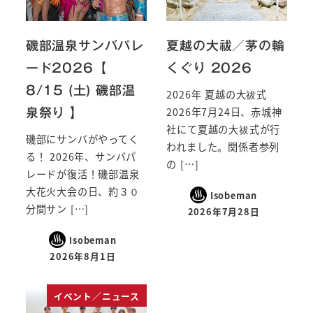
磯部温泉サンバパレ
夏越の大祓／茅の輪
ード2026【
くぐり 2026
8/15 (土) 磯部温
2026年 夏越の大祓式
2026年7月24日、赤城神
泉祭り 】
社にて夏越の大祓式が行
磯部にサンバがやってく
われました。関係者参列
る！ 2026年、サンバパ
の […]
レードが復活！磯部温泉
大花火大会の日、約３０
Isobeman
分間サン […]
2026年7月28日
Isobeman
2026年8月1日
イベント／ニュース