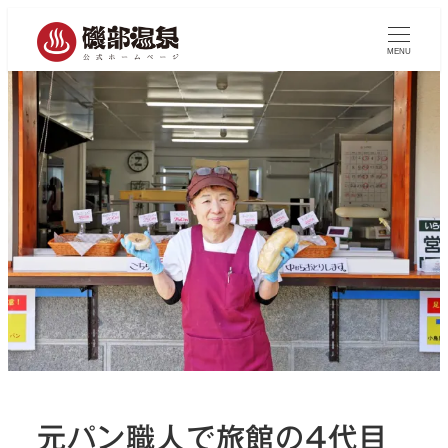
MENU
元パン職人で旅館の4代目