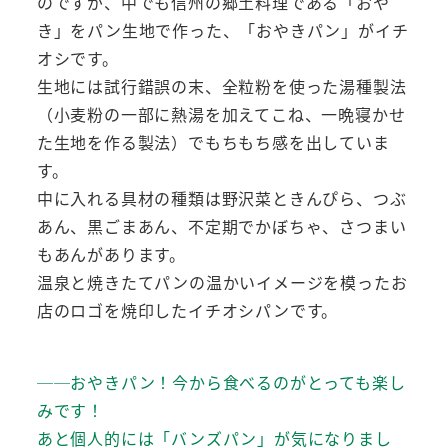
のですが、中でも信州の郷土料理である「おや
き」をパン生地で作った、「おやきパン」がイチ
オシです。
生地には試行錯誤の末、全粒粉を使った湯種製法
（小麦粉の一部に熱湯を加えてこね、一晩寝かせ
た生地を作る製法）でもちもち感を出していま
す。
中に入れる具材の種類は野沢菜ときんぴら、つぶ
あん、黒ごまあん、不定期でかぼちゃ、さつまい
もあんがあります。
温泉と焼きたてパンの温かいイメージを模ったお
店のロゴを焼印したイチオシパンです。
──おやきパン！今から食べるのがとっても楽し
みです！
あと個人的には「バンズパン」が気になりまし