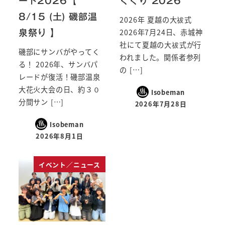
ード2026【
くぐり 2026
8/15 (土) 磯部温
2026年 夏越の大祓式
2026年7月24日、赤城神
泉祭り 】
社にて夏越の大祓式が行
磯部にサンバがやってく
われました。関係者参列
る！ 2026年、サンバパ
の […]
レードが復活！磯部温泉
大花火大会の日、約３０
Isobeman
分間サン […]
2026年7月28日
Isobeman
2026年8月1日
イベント／ニュース