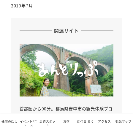
2019年7月
関連サイト
首都圏から90分。群馬県安中市の観光体験プロ
グラムを集めた予約サイト「あんとりっぷ」
磯部の話し
イベント/ニ
周辺スポッ
お宿
食べる 買う
アクセス
観光マップ
ュース
ト